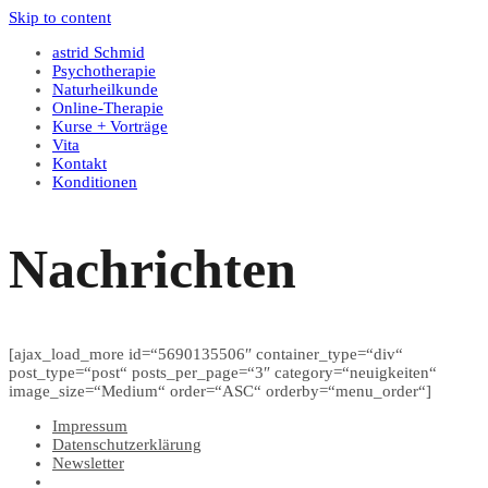
Skip to content
astrid Schmid
Psychotherapie
Naturheilkunde
Online-Therapie
Kurse + Vorträge
Vita
Kontakt
Konditionen
Nachrichten
[ajax_load_more id=“5690135506″ container_type=“div“
post_type=“post“ posts_per_page=“3″ category=“neuigkeiten“
image_size=“Medium“ order=“ASC“ orderby=“menu_order“]
Impressum
Datenschutzerklärung
Newsletter